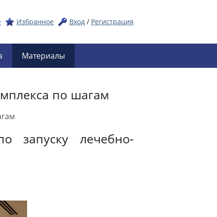
е
Избранное
Вход
/
Регистрация
а
Материалы
омплекса по шагам
агам
по запуску лечебно-