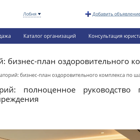
Лобня
Добавить объявлени
дажа
Каталог организаций
Консультация юрист
й: бизнес-план оздоровительного к
наторий: бизнес-план оздоровительного комплекса по ш
рий: полноценное руководство 
чреждения