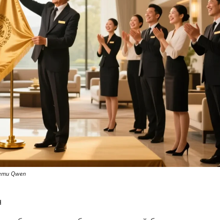
сети
Qwen
н