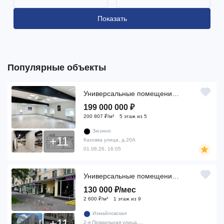
Показать
Популярные объекты
2
Универсальные помещения, 991 м
199 000 000 ₽
200 807 ₽/м²
5 этаж из 5
Зюзино
+11
Каховка улица, д.20А
01.08.26, 16:05
2
Универсальные помещения, 50 м
130 000 ₽/мес
2 600 ₽/м²
1 этаж из 9
Измайловская
+11
2-я Прядильная улица, д.4