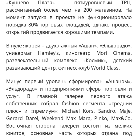
«Кунцево Плаза» - пятиуровневый ТРЦ,
рассчитанный более чем на 200 магазинов. На
момент запуска в проекте не функционировало
порядка 80% торговых площадей, однако процесс
открытий продвигается хорошими темпами.
В пуле якорей – двухэтажный «Ашан», «Эльдорадо»,
универмаг Hamley’s, кинотеатр Mori Cinema,
развлекательный комплекс «Космик», детский
развивающий центр, фитнесс-клуб World Class.
Минус первый уровень сформирован «Ашаном»,
«Эльдорадо» и предприятиями сферы торговли и
услуг. В главной галерее первого этажа
собственник собрал fashion сегмента «средний
плюс» и «премиум»: Michael Kors, Sandro, Maje,
Gerard Darel, Weekend Max Mara, Pinko, Max&Co.
Восточная сторона галереи состоит из мелких
юнитов, основная часть которых отдана под