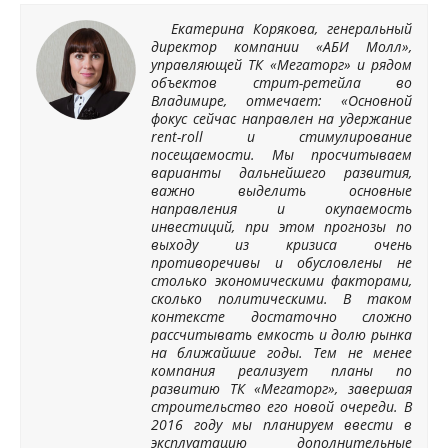
Екатерина Корякова, генеральный
директор компании «АБИ Молл»,
управляющей ТК «Мегаторг» и рядом
объектов стрит-ретейла во
Владимире, отмечает: «Основной
фокус сейчас направлен на удержание
rent-roll и стимулирование
посещаемости. Мы просчитываем
варианты дальнейшего развития,
важно выделить основные
направления и окупаемость
инвестиций, при этом прогнозы по
выходу из кризиса очень
противоречивы и обусловлены не
столько экономическими факторами,
сколько политическими. В таком
контексте достаточно сложно
рассчитывать емкость и долю рынка
на ближайшие годы. Тем не менее
компания реализует планы по
развитию ТК «Мегаторг», завершая
строительство его новой очереди. В
2016 году мы планируем ввести в
эксплуатацию дополнительные